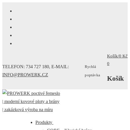
Přeskočit
Menu
Zavřeno
na
obsah
Košík
/
0
Kč
0
TELEFON: 734 727 180, E-MAIL:
Rychlá
INFO@PROWERK.CZ
poptávka
Košík
Produkty