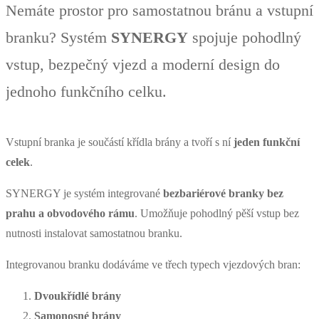
Nemáte prostor pro samostatnou bránu a vstupní
branku? Systém
SYNERGY
spojuje pohodlný
vstup, bezpečný vjezd a moderní design do
jednoho funkčního celku.
Vstupní branka je součástí křídla brány a tvoří s ní
jeden funkční
celek
.
SYNERGY je systém integrované
bezbariérové branky bez
prahu a obvodového rámu
. Umožňuje pohodlný pěší vstup bez
nutnosti instalovat samostatnou branku.
Integrovanou branku dodáváme ve třech typech vjezdových bran:
Dvoukřídlé brány
Samonosné brány