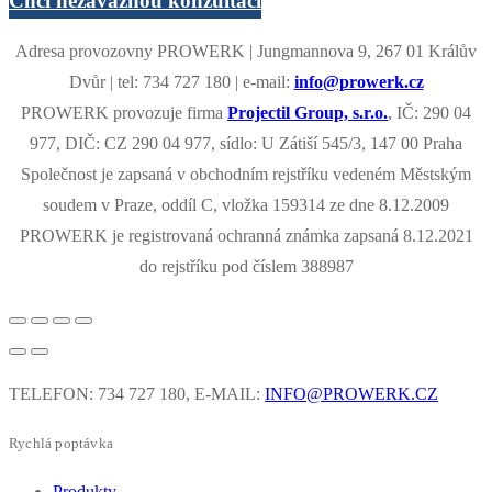
Chci nezávaznou konzultaci
Adresa provozovny PROWERK | Jungmannova 9, 267 01 Králův
Dvůr | tel: 734 727 180 | e-mail:
info@prowerk.cz
PROWERK provozuje firma
Projectil Group, s.r.o.
, IČ: 290 04
977, DIČ: CZ 290 04 977, sídlo: U Zátiší 545/3, 147 00 Praha
Společnost je zapsaná v obchodním rejstříku vedeném Městským
soudem v Praze, oddíl C, vložka 159314 ze dne 8.12.2009
PROWERK je registrovaná ochranná známka zapsaná 8.12.2021
do rejstříku pod číslem 388987
TELEFON: 734 727 180, E-MAIL:
INFO@PROWERK.CZ
Rychlá poptávka
Produkty